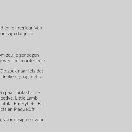
d én je interieur. Van
oi zijn dat je ze
rom zou je genoegen
w wensen en interieur?
 Op zoek naar iets dat
we denken graag met je
n paar fantastische
ctive, Little Lamb
blola, EmeryPets, Boil
cts en PlaqueOff.
n, voor design én voor