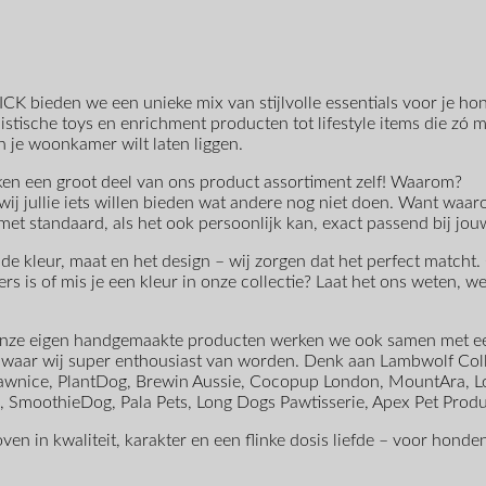
ICK bieden we een unieke mix van stijlvolle essentials voor je hon
stische toys en enrichment producten tot lifestyle items die zó mo
in je woonkamer wilt laten liggen.
en een groot deel van ons product assortiment zelf! Waarom?
ij jullie iets willen bieden wat andere nog niet doen. Want waa
et standaard, als het ook persoonlijk kan, exact passend bij jou
t de kleur, maat en het design – wij zorgen dat het perfect matcht.
ers is of mis je een kleur in onze collectie? Laat het ons weten, 
nze eigen handgemaakte producten werken we ook samen met ee
waar wij super enthousiast van worden. Denk aan Lambwolf Colle
awnice, PlantDog, Brewin Aussie, Cocopup London, MountAra, Lo
, SmoothieDog, Pala Pets, Long Dogs Pawtisserie, Apex Pet Produ
oven in kwaliteit, karakter en een flinke dosis liefde – voor honde