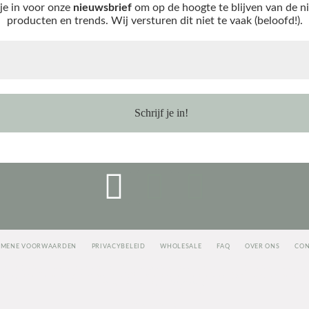
 je in voor onze
nieuwsbrief
om op de hoogte te blijven van de n
producten en trends. Wij versturen dit niet te vaak (beloofd!).
EMENE VOORWAARDEN
PRIVACYBELEID
WHOLESALE
FAQ
OVER ONS
CON
<script>
jectAlias]=e[e.visitorGlobalObjectAlias]||function(){(e[e.visitorGlobalObjectAlias].q=e[e.visitorGloba
nc=true;i=t.getElementsByTagName(“script”)[0];i.parentNode.insertBefore(r,i)})(window,document,”http
vgo(‘setAccount’, ‘1003435348’);
vgo(‘setTrackByDefault’, true);
vgo(‘process’);