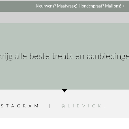
Kleurwens? Maatvraag? Hondenpraat? Mail ons! »
krijg alle beste treats en aanbieding
INSTAGRAM |
@LIEVICK_