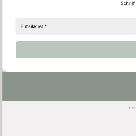
Schrijf
ALG
(function(e,t,o,n,p,r,i){e.visitorGlobalObjectAlias=n;e[e.visitorGlobalOb
Date).getTime();r=t.createElement(“script”);r.src=o;r.asy