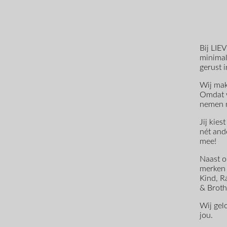
Bij LIEV
minimali
gerust 
Wij mak
Omdat w
nemen m
Jij kies
nét and
mee!
Naast o
merken 
Kind, R
& Broth
Wij gel
jou.