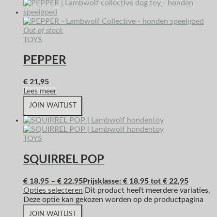
Out of stock
TOYS
PEPPER
€
21,95
Lees meer
JOIN WAITLIST
TOYS
SQUIRREL POP
€
18,95
–
€
22,95
Prijsklasse: € 18,95 tot € 22,95
Opties selecteren
Dit product heeft meerdere variaties.
Deze optie kan gekozen worden op de productpagina
JOIN WAITLIST