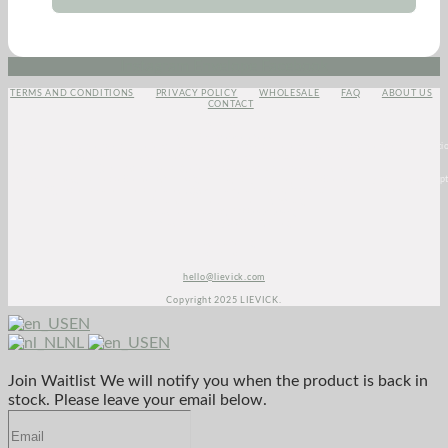
Instagram
Envelope
Facebook
TERMS AND CONDITIONS
PRIVACY POLICY
WHOLESALE
FAQ
ABOUT US
CONTACT
<script>
(function(e,t,o,n,p,r,i)
{e.visitorGlobalObjectAlias=n;e[e.visitorGlobalObjectAlias]=e[e.visitorGlobalObjectAlias]||functio
{(e[e.visitorGlobalObjectAlias].q=e[e.visitorGlobalObjectAlias].q||
[]).push(arguments)};e[e.visitorGlobalObjectAlias].l=(new
Date).getTime();r=t.createElement("script");r.src=o;r.async=true;i=t.getElementsByTagName("script
[0];i.parentNode.insertBefore(r,i)})(window,document, "https://diffuser-cdn.app-
us1.com/diffuser/diffuser.js", "vgo");
vgo(‘setAccount’, ‘1003435348’);
vgo('setTrackByDefault', true);
vgo('process');
</script>
hello@lievick.com
Copyright 2025 LIEVICK.
EN
NL
EN
Join Waitlist
We will notify you when the product is back in
stock. Please leave your email below.