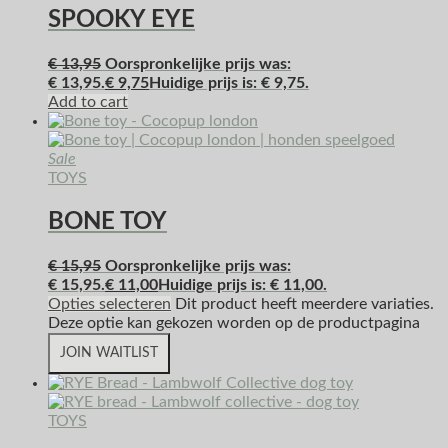
SPOOKY EYE
€
13,95
Oorspronkelijke prijs was:
€ 13,95.
€
9,75
Huidige prijs is: € 9,75.
Add to cart
Sale
TOYS
BONE TOY
€
15,95
Oorspronkelijke prijs was:
€ 15,95.
€
11,00
Huidige prijs is: € 11,00.
Opties selecteren
Dit product heeft meerdere variaties.
Deze optie kan gekozen worden op de productpagina
JOIN WAITLIST
TOYS