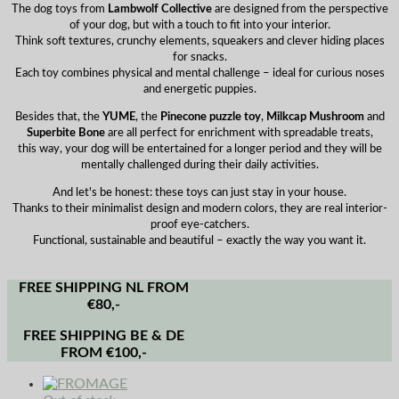
The dog toys from
Lambwolf Collective
are designed from the perspective
of your dog, but with a touch to fit into your interior.
Think soft textures, crunchy elements, squeakers and clever hiding places
for snacks.
Each toy combines physical and mental challenge – ideal for curious noses
and energetic puppies.
Besides that, the
YUME
, the
Pinecone puzzle toy
,
Milkcap Mushroom
and
Superbite Bone
are all perfect for enrichment with spreadable treats,
this way, your dog will be entertained for a longer period and they will be
mentally challenged during their daily activities.
And let's be honest: these toys can just stay in your house.
Thanks to their minimalist design and modern colors, they are real interior-
proof eye-catchers.
Functional, sustainable and beautiful – exactly the way you want it.
FREE SHIPPING NL FROM
€80,-
FREE SHIPPING BE & DE
FROM €100,-