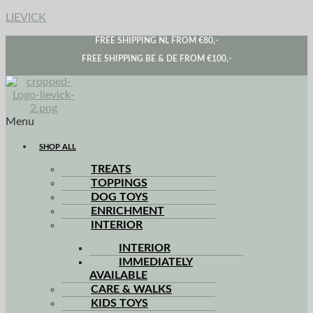
LIEVICK
FREE SHIPPING NL FROM €80,-
FREE SHIPPING BE & DE FROM €100,-
Menu
SHOP ALL
TREATS
TOPPINGS
DOG TOYS
ENRICHMENT
INTERIOR
INTERIOR
IMMEDIATELY
AVAILABLE
CARE & WALKS
KIDS TOYS