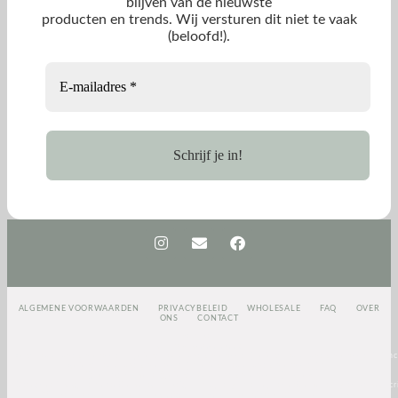
blijven van de nieuwste
producten en trends. Wij versturen dit niet te vaak
(beloofd!).
ALGEMENE VOORWAARDEN
PRIVACYBELEID
WHOLESALE
FAQ
OVER
ONS
CONTACT
<script>
(function(e,t,o,n,p,r,i)
{e.visitorGlobalObjectAlias=n;e[e.visitorGlobalObjectAlias]=e[e.visitorGlobalObjectAlias]||func
{(e[e.visitorGlobalObjectAlias].q=e[e.visitorGlobalObjectAlias].q||
[]).push(arguments)};e[e.visitorGlobalObjectAlias].l=(new
Date).getTime();r=t.createElement(“script”);r.src=o;r.async=true;i=t.getElementsByTagName(“scri
[0];i.parentNode.insertBefore(r,i)})(window,document,”https://diffuser-cdn.app-