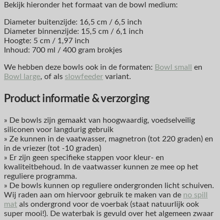
Bekijk hieronder het formaat van de bowl medium:
Diameter buitenzijde: 16,5 cm / 6,5 inch
Diameter binnenzijde: 15,5 cm / 6,1 inch
Hoogte: 5 cm / 1,97 inch
Inhoud: 700 ml / 400 gram brokjes
We hebben deze bowls ook in de formaten:
Bowl small
en
Bowl large
, of als
slowfeeder
variant.
Product informatie & verzorging
» De bowls zijn gemaakt van hoogwaardig, voedselveilig
siliconen voor langdurig gebruik
» Ze kunnen in de vaatwasser, magnetron (tot 220 graden) en
in de vriezer (tot -10 graden)
» Er zijn geen specifieke stappen voor kleur- en
kwaliteitbehoud. In de vaatwasser kunnen ze mee op het
reguliere programma.
» De bowls kunnen op reguliere ondergronden licht schuiven.
Wij raden aan om hiervoor gebruik te maken van de
no spill
mat
als ondergrond voor de voerbak (staat natuurlijk ook
super mooi!). De waterbak is gevuld over het algemeen zwaar