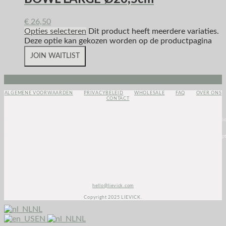
€
26,50
Opties selecteren
Dit product heeft meerdere variaties.
Deze optie kan gekozen worden op de productpagina
JOIN WAITLIST
Instagram
Envelope
Facebook
ALGEMENE VOORWAARDEN
PRIVACYBELEID
WHOLESALE
FAQ
OVER ONS
CONTACT
<script>
(function(e,t,o,n,p,r,i)
{e.visitorGlobalObjectAlias=n;e[e.visitorGlobalObjectAlias]=e[e.visitorGlobalObjectAlias]||functio
{(e[e.visitorGlobalObjectAlias].q=e[e.visitorGlobalObjectAlias].q||
[]).push(arguments)};e[e.visitorGlobalObjectAlias].l=(new
Date).getTime();r=t.createElement(“script”);r.src=o;r.async=true;i=t.getElementsByTagName(“script
[0];i.parentNode.insertBefore(r,i)})(window,document,”https://diffuser-cdn.app-
us1.com/diffuser/diffuser.js”,”vgo”);
vgo(‘setAccount’, ‘1003435348’);
vgo(‘setTrackByDefault’, true);
vgo(‘process’);
</script>
hello@lievick.com
Copyright 2025 LIEVICK.
NL
EN
NL