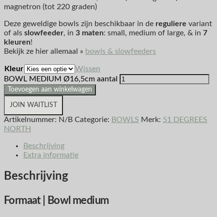
magnetron (tot 220 graden)
Deze geweldige bowls zijn beschikbaar in de
reguliere
variant
of als
slowfeeder
, in
3 maten
: small, medium of large, & in
7
kleuren
!
Bekijk ze hier allemaal »
bowls & slowfeeders
Kleur
Wissen
BOWL MEDIUM Ø16,5cm aantal
Toevoegen aan winkelwagen
JOIN WAITLIST
Artikelnummer:
N/B
Categorie:
BOWLS
Merk:
51 DEGREES
NORTH
Beschrijving
Extra informatie
Beschrijving
Formaat | Bowl medium