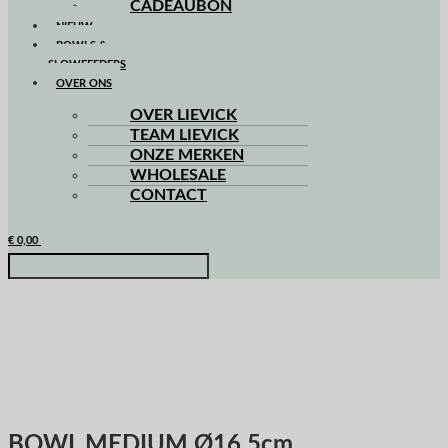
CADEAUBON
NIEUW
BOWLS &
SLOWFEEDERS
OVER ONS
OVER LIEVICK
TEAM LIEVICK
ONZE MERKEN
WHOLESALE
CONTACT
€
0,00
BOWL MEDIUM Ø16,5cm