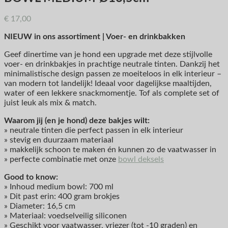
€
17,00
NIEUW in ons assortiment | Voer- en drinkbakken
Geef dinertime van je hond een upgrade met deze stijlvolle
voer- en drinkbakjes in prachtige neutrale tinten. Dankzij het
minimalistische design passen ze moeiteloos in elk interieur –
van modern tot landelijk! Ideaal voor dagelijkse maaltijden,
water of een lekkere snackmomentje. Tof als complete set of
juist leuk als mix & match.
Waarom jij (en je hond) deze bakjes wilt:
» neutrale tinten die perfect passen in elk interieur
» stevig en duurzaam materiaal
» makkelijk schoon te maken én kunnen zo de vaatwasser in
» perfecte combinatie met onze
bowl deksels
Good to know:
» Inhoud medium bowl: 700 ml
» Dit past erin: 400 gram brokjes
» Diameter: 16,5 cm
» Materiaal: voedselveilig siliconen
» Geschikt voor vaatwasser, vriezer (tot -10 graden) en