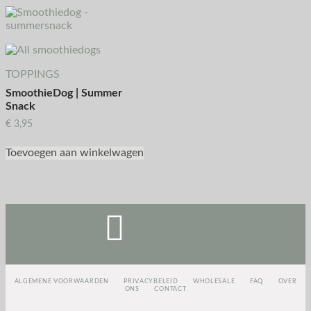
TOPPINGS
SmoothieDog | Summer
Snack
€
3,95
Toevoegen aan winkelwagen
ALGEMENE VOORWAARDEN
PRIVACYBELEID
WHOLESALE
FAQ
OVER
ONS
CONTACT
<script>
(function(e,t,o,n,p,r,i)