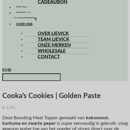
CADEAUBON
NIEUW
BOWLS &
SLOWFEEDERS
OVER ONS
OVER LIEVICK
TEAM LIEVICK
ONZE MERKEN
WHOLESALE
CONTACT
€
0,00
Cooka’s Cookies | Golden Paste
€
6,95
Deze Boosting Meal Topper gemaakt van
kokosnoot,
kurkuma en zwarte peper
is super eenvoudig in gebruik: voeg
gewoon water toe aan het poeder of strooi direct over de