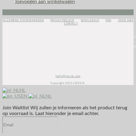
Toevoegen aan winkelwagen
Instagram
Envelope
Facebook
ALGEMENE VOORWAARDEN
PRIVACYBELEID
WHOLESALE
FAQ
OVER ONS
CONTACT
<script>
(function(e,t,o,n,p,r,i)
{e.visitorGlobalObjectAlias=n;e[e.visitorGlobalObjectAlias]=e[e.visitorGlobalObjectAlias]||functio
{(e[e.visitorGlobalObjectAlias].q=e[e.visitorGlobalObjectAlias].q||
[]).push(arguments)};e[e.visitorGlobalObjectAlias].l=(new
Date).getTime();r=t.createElement(“script”);r.src=o;r.async=true;i=t.getElementsByTagName(“script
[0];i.parentNode.insertBefore(r,i)})(window,document,”https://diffuser-cdn.app-
us1.com/diffuser/diffuser.js”,”vgo”);
vgo(‘setAccount’, ‘1003435348’);
vgo(‘setTrackByDefault’, true);
vgo(‘process’);
</script>
hello@lievick.com
Copyright 2025 LIEVICK.
NL
EN
NL
Join Waitlist
Wij zullen je informeren als het product terug
op voorraad is. Laat hieronder je email achter.