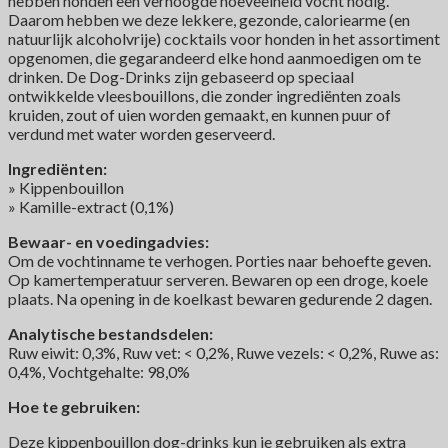
hebben honden een verhoogde hoeveelheid vocht nodig.
Daarom hebben we deze lekkere, gezonde, caloriearme (en
natuurlijk alcoholvrije) cocktails voor honden in het assortiment
opgenomen, die gegarandeerd elke hond aanmoedigen om te
drinken. De Dog-Drinks zijn gebaseerd op speciaal
ontwikkelde vleesbouillons, die zonder ingrediënten zoals
kruiden, zout of uien worden gemaakt, en kunnen puur of
verdund met water worden geserveerd.
Ingrediënten:
» Kippenbouillon
» Kamille-extract (0,1%)
Bewaar- en voedingadvies:
Om de vochtinname te verhogen. Porties naar behoefte geven.
Op kamertemperatuur serveren. Bewaren op een droge, koele
plaats. Na opening in de koelkast bewaren gedurende 2 dagen.
Analytische bestandsdelen:
Ruw eiwit: 0,3%, Ruw vet: < 0,2%, Ruwe vezels: < 0,2%, Ruwe as:
0,4%, Vochtgehalte: 98,0%
Hoe te gebruiken:
Deze kippenbouillon dog-drinks kun je gebruiken als extra