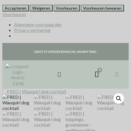
Accepteren
Weigeren
Voorkeuren
Voorkeuren bewaren
Voorkeuren
Algemene voorwaarden
Privacy verklaring
GRATIS VERZENDING NL VANAF €80,-
N