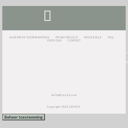
ALGEMENE VOORWAARDEN
PRIVACYBELEID
WHOLESALE
FAQ
OVER ONS
CONTACT
<script>
(function(e,t,o,n,p,r,i)
{e.visitorGlobalObjectAlias=n;e[e.visitorGlobalObjectAlias]=e[e.visitorGlobalObjectAlia
{(e[e.visitorGlobalObjectAlias].q=e[e.visitorGlobalObjectAlias].q||
[]).push(arguments)};e[e.visitorGlobalObjectAlias].l=(new
Date).getTime();r=t.createElement(“script”);r.src=o;r.async=true;i=t.getElementsByTa
[0];i.parentNode.insertBefore(r,i)})(window,document,”https://diffuser-cdn.app-
us1.com/diffuser/diffuser.js”,”vgo”);
vgo(‘setAccount’, ‘1003435348’);
vgo(‘setTrackByDefault’, true);
vgo(‘process’);
</script>
hello@lievick.com
Copyright 2025 LIEVICK.
Beheer toestemming