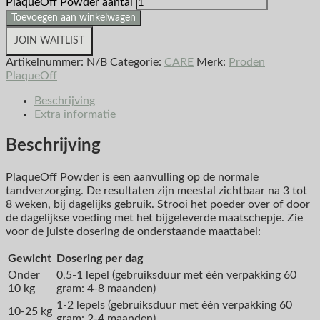
PlaqueOff Powder aantal
Toevoegen aan winkelwagen
JOIN WAITLIST
Artikelnummer:
N/B
Categorie:
CARE
Merk:
Proden
PlaqueOff
Beschrijving
Extra informatie
Beschrijving
PlaqueOff Powder is een aanvulling op de normale
tandverzorging. De resultaten zijn meestal zichtbaar na 3 tot
8 weken, bij dagelijks gebruik. Strooi het poeder over of door
de dagelijkse voeding met het bijgeleverde maatschepje. Zie
voor de juiste dosering de onderstaande maattabel:
Gewicht
Dosering per dag
Onder
0,5-1 lepel (gebruiksduur met één verpakking 60
10 kg
gram: 4-8 maanden)
1-2 lepels (gebruiksduur met één verpakking 60
10-25 kg
gram: 2-4 maanden)