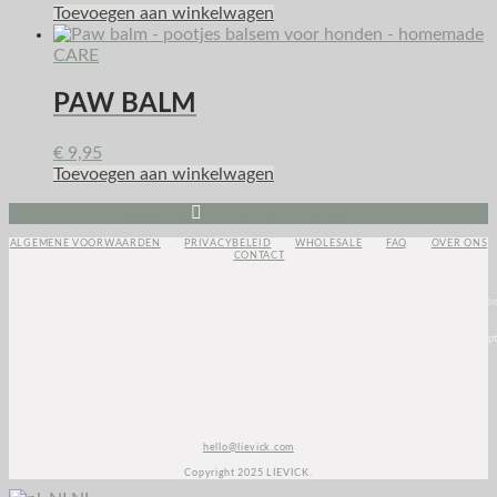
Toevoegen aan winkelwagen
CARE
PAW BALM
€
9,95
Toevoegen aan winkelwagen
Instagram
Envelope
Facebook
ALGEMENE VOORWAARDEN
PRIVACYBELEID
WHOLESALE
FAQ
OVER ONS
CONTACT
<script>
(function(e,t,o,n,p,r,i)
{e.visitorGlobalObjectAlias=n;e[e.visitorGlobalObjectAlias]=e[e.visitorGlobalObjectAlias]||functio
{(e[e.visitorGlobalObjectAlias].q=e[e.visitorGlobalObjectAlias].q||
[]).push(arguments)};e[e.visitorGlobalObjectAlias].l=(new
Date).getTime();r=t.createElement(“script”);r.src=o;r.async=true;i=t.getElementsByTagName(“script
[0];i.parentNode.insertBefore(r,i)})(window,document,”https://diffuser-cdn.app-
us1.com/diffuser/diffuser.js”,”vgo”);
vgo(‘setAccount’, ‘1003435348’);
vgo(‘setTrackByDefault’, true);
vgo(‘process’);
</script>
hello@lievick.com
Copyright 2025 LIEVICK.