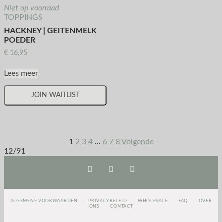
Niet op voorraad
TOPPINGS
HACKNEY | GEITENMELK
POEDER
€
16,95
Lees meer
JOIN WAITLIST
1
2
3
4
...
6
7
8
Volgende
12/91
ALGEMENE VOORWAARDEN
PRIVACYBELEID
WHOLESALE
FAQ
OVER
ONS
CONTACT
<script>
(function(e,t,o,n,p,r,i)