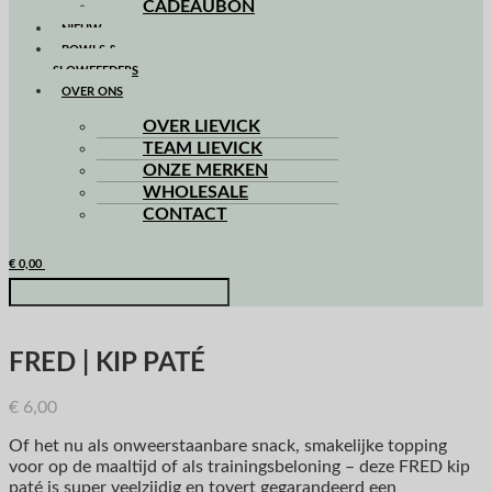
CADEAUBON
NIEUW
BOWLS &
SLOWFEEDERS
OVER ONS
OVER LIEVICK
TEAM LIEVICK
ONZE MERKEN
WHOLESALE
CONTACT
€
0,00
FRED | KIP PATÉ
€
6,00
Of het nu als onweerstaanbare snack, smakelijke topping
voor op de maaltijd of als trainingsbeloning – deze FRED kip
paté is super veelzijdig en tovert gegarandeerd een