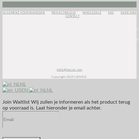
Instagram
Envelope
Facebook
ALGEMENE VOORWAARDEN
PRIVACYBELEID
WHOLESALE
FAQ
OVER ONS
CONTACT
<script>
(function(e,t,o,n,p,r,i)
{e.visitorGlobalObjectAlias=n;e[e.visitorGlobalObjectAlias]=e[e.visitorGlobalObjectAlias]||functio
{(e[e.visitorGlobalObjectAlias].q=e[e.visitorGlobalObjectAlias].q||
[]).push(arguments)};e[e.visitorGlobalObjectAlias].l=(new
Date).getTime();r=t.createElement(“script”);r.src=o;r.async=true;i=t.getElementsByTagName(“script
[0];i.parentNode.insertBefore(r,i)})(window,document,”https://diffuser-cdn.app-
us1.com/diffuser/diffuser.js”,”vgo”);
vgo(‘setAccount’, ‘1003435348’);
vgo(‘setTrackByDefault’, true);
vgo(‘process’);
</script>
hello@lievick.com
Copyright 2025 LIEVICK.
NL
EN
NL
Join Waitlist
Wij zullen je informeren als het product terug
op voorraad is. Laat hieronder je email achter.