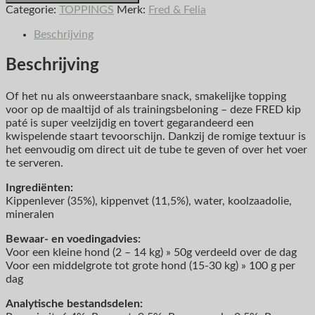
Categorie:
TOPPINGS
Merk:
Fred & Felia
Beschrijving
Beschrijving
Of het nu als onweerstaanbare snack, smakelijke topping
voor op de maaltijd of als trainingsbeloning – deze FRED kip
paté is super veelzijdig en tovert gegarandeerd een
kwispelende staart tevoorschijn. Dankzij de romige textuur is
het eenvoudig om direct uit de tube te geven of over het voer
te serveren.
Ingrediënten:
Kippenlever (35%), kippenvet (11,5%), water, koolzaadolie,
mineralen
Bewaar- en voedingadvies:
Voor een kleine hond (2 – 14 kg) » 50g verdeeld over de dag
Voor een middelgrote tot grote hond (15-30 kg) » 100 g per
dag
Analytische bestandsdelen: