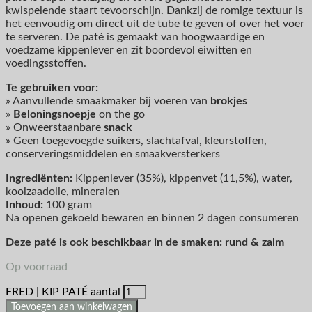
kwispelende staart tevoorschijn. Dankzij de romige textuur is
het eenvoudig om direct uit de tube te geven of over het voer
te serveren. De paté is gemaakt van hoogwaardige en
voedzame kippenlever en zit boordevol eiwitten en
voedingsstoffen.
Te gebruiken voor:
» Aanvullende smaakmaker bij voeren van
brokjes
»
Beloningsnoepje
on the go
» Onweerstaanbare
snack
» Geen toegevoegde suikers, slachtafval, kleurstoffen,
conserveringsmiddelen en smaakversterkers
Ingrediënten:
Kippenlever (35%), kippenvet (11,5%), water,
koolzaadolie, mineralen
Inhoud:
100 gram
Na openen gekoeld bewaren en binnen 2 dagen consumeren
Deze paté is ook beschikbaar in de smaken: rund & zalm
Op voorraad
FRED | KIP PATÉ aantal
Toevoegen aan winkelwagen