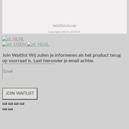
[0];i.parentNode.insertBefore(r,i)})(window,document,”https://diffuser-cdn.app-
us1.com/diffuser/diffuser.js”,”vgo”);
vgo(‘setAccount’, ‘1003435348’);
vgo(‘setTrackByDefault’, true);
vgo(‘process’);
</script>
hello@lievick.com
Copyright 2025 LIEVICK.
NL
EN
NL
Join Waitlist
Wij zullen je informeren als het product terug
op voorraad is. Laat hieronder je email achter.
JOIN WAITLIST