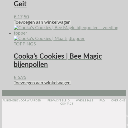
Geit
€
17,50
Toevoegen aan winkelwagen
TOPPINGS
Cooka’s Cookies | Bee Magic
bijenpollen
€
6,95
Toevoegen aan winkelwagen
Instagram
Envelope
Facebook
ALGEMENE VOORWAARDEN
PRIVACYBELEID
WHOLESALE
FAQ
OVER ONS
CONTACT
<script>
(function(e,t,o,n,p,r,i)
{e.visitorGlobalObjectAlias=n;e[e.visitorGlobalObjectAlias]=e[e.visitorGlobalObjectAlias]||functio
{(e[e.visitorGlobalObjectAlias].q=e[e.visitorGlobalObjectAlias].q||
[]).push(arguments)};e[e.visitorGlobalObjectAlias].l=(new
Date).getTime();r=t.createElement(“script”);r.src=o;r.async=true;i=t.getElementsByTagName(“script