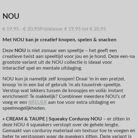
NOU
€
19,95
-
€
20,95
Prijsklasse: € 19,95 tot € 20,95
Met NOU kan je creatief knopen, spelen & snacken
Deze
NOU
is niet zomaar een speeltje – het geeft een
creatieve twist aan speeltijd voor jou en je hond. Deze een-na
grootste variant uit de NOU collectie is ideaal voor
interactief spel en mentale uitdaging.
NOU kun je namelijk zelf knopen! Draai ‘m in een pretzel,
knoop ‘m in een bal of gebruik ‘m als touwtrek-speeltje.
Verstop wat lekkers tussen de knoopjes en voilà: instant
enrichment! Te makkelijk? Combineer meerdere NOU’s of
voeg er een
BREUER
aan toe voor extra uitdaging en
speelmogelijkheden.
» CREAM & TAUPE | Squeaky Corduroy NOU
– er zitten in
deze NOU 4 squeakers verstopt over de gehele lengte.
Gemaakt van corduroy materiaal om textuur toe te voegen en
beter te verstoppen waar de queakers zitten. Deze variant is