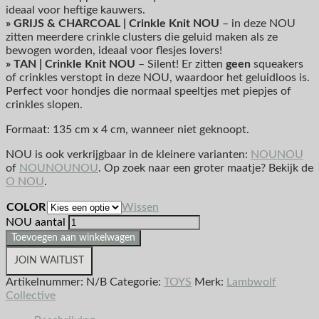
ideaal voor heftige kauwers.
» GRIJS & CHARCOAL | Crinkle Knit NOU
– in deze NOU
zitten meerdere crinkle clusters die geluid maken als ze
bewogen worden, ideaal voor flesjes lovers!
» TAN | Crinkle Knit NOU
– Silent! Er zitten
geen
squeakers
of crinkles verstopt in deze NOU, waardoor het geluidloos is.
Perfect voor hondjes die normaal speeltjes met piepjes of
crinkles slopen.
Formaat: 135 cm x 4 cm, wanneer niet geknoopt.
NOU is ook verkrijgbaar in de kleinere varianten:
NOUNOU
of
NOUNOUNOU
. Op zoek naar een groter maatje? Bekijk de
O NOU
.
COLOR
Wissen
NOU aantal
Toevoegen aan winkelwagen
JOIN WAITLIST
Artikelnummer:
N/B
Categorie:
TOYS
Merk:
Lambwolf
Collective