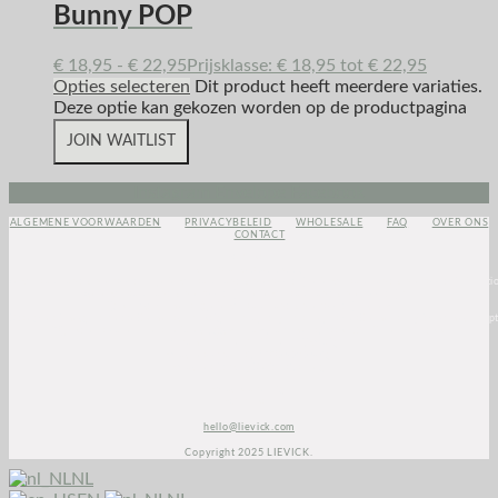
Bunny POP
€
18,95
-
€
22,95
Prijsklasse: € 18,95 tot € 22,95
Opties selecteren
Dit product heeft meerdere variaties.
Deze optie kan gekozen worden op de productpagina
JOIN WAITLIST
Instagram
Envelope
Facebook
ALGEMENE VOORWAARDEN
PRIVACYBELEID
WHOLESALE
FAQ
OVER ONS
CONTACT
<script>
(function(e,t,o,n,p,r,i)
{e.visitorGlobalObjectAlias=n;e[e.visitorGlobalObjectAlias]=e[e.visitorGlobalObjectAlias]||functio
{(e[e.visitorGlobalObjectAlias].q=e[e.visitorGlobalObjectAlias].q||
[]).push(arguments)};e[e.visitorGlobalObjectAlias].l=(new
Date).getTime();r=t.createElement(“script”);r.src=o;r.async=true;i=t.getElementsByTagName(“script
[0];i.parentNode.insertBefore(r,i)})(window,document,”https://diffuser-cdn.app-
us1.com/diffuser/diffuser.js”,”vgo”);
vgo(‘setAccount’, ‘1003435348’);
vgo(‘setTrackByDefault’, true);
vgo(‘process’);
</script>
hello@lievick.com
Copyright 2025 LIEVICK.
NL