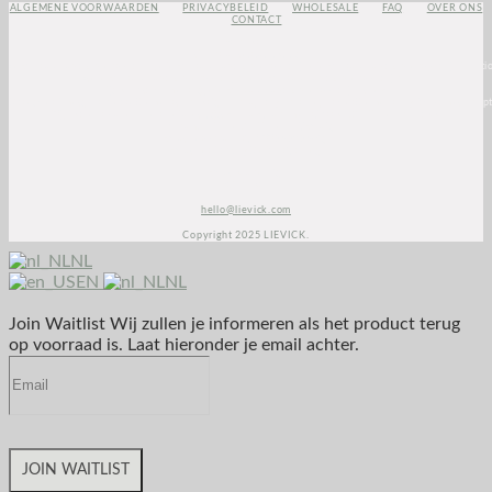
ALGEMENE VOORWAARDEN
PRIVACYBELEID
WHOLESALE
FAQ
OVER ONS
CONTACT
<script>
(function(e,t,o,n,p,r,i)
{e.visitorGlobalObjectAlias=n;e[e.visitorGlobalObjectAlias]=e[e.visitorGlobalObjectAlias]||functio
{(e[e.visitorGlobalObjectAlias].q=e[e.visitorGlobalObjectAlias].q||
[]).push(arguments)};e[e.visitorGlobalObjectAlias].l=(new
Date).getTime();r=t.createElement(“script”);r.src=o;r.async=true;i=t.getElementsByTagName(“script
[0];i.parentNode.insertBefore(r,i)})(window,document,”https://diffuser-cdn.app-
us1.com/diffuser/diffuser.js”,”vgo”);
vgo(‘setAccount’, ‘1003435348’);
vgo(‘setTrackByDefault’, true);
vgo(‘process’);
</script>
hello@lievick.com
Copyright 2025 LIEVICK.
NL
EN
NL
Join Waitlist
Wij zullen je informeren als het product terug
op voorraad is. Laat hieronder je email achter.
JOIN WAITLIST