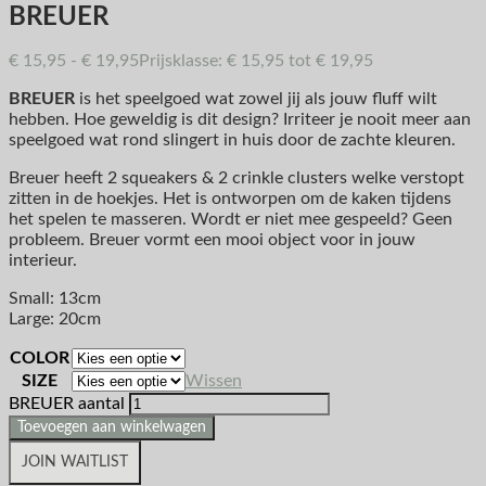
BREUER
€
15,95
-
€
19,95
Prijsklasse: € 15,95 tot € 19,95
BREUER
is het speelgoed wat zowel jij als jouw fluff wilt
hebben. Hoe geweldig is dit design? Irriteer je nooit meer aan
speelgoed wat rond slingert in huis door de zachte kleuren.
Breuer heeft 2 squeakers & 2 crinkle clusters welke verstopt
zitten in de hoekjes. Het is ontworpen om de kaken tijdens
het spelen te masseren. Wordt er niet mee gespeeld? Geen
probleem. Breuer vormt een mooi object voor in jouw
interieur.
Small: 13cm
Large: 20cm
COLOR
SIZE
Wissen
BREUER aantal
Toevoegen aan winkelwagen
JOIN WAITLIST