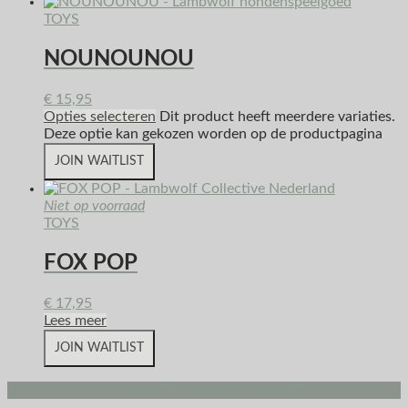
TOYS
NOUNOUNOU
€
15,95
Opties selecteren
Dit product heeft meerdere variaties.
Deze optie kan gekozen worden op de productpagina
JOIN WAITLIST
Niet op voorraad
TOYS
FOX POP
€
17,95
Lees meer
JOIN WAITLIST
Instagram
Envelope
Facebook