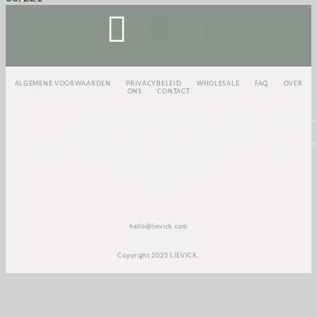
ALGEMENE VOORWAARDEN
PRIVACYBELEID
WHOLESALE
FAQ
OVER
ONS
CONTACT
<script>
(function(e,t,o,n,p,r,i)
{e.visitorGlobalObjectAlias=n;e[e.visitorGlobalObjectAlias]=e[e.visitorGlobalObjectAlias]||func
{(e[e.visitorGlobalObjectAlias].q=e[e.visitorGlobalObjectAlias].q||
[]).push(arguments)};e[e.visitorGlobalObjectAlias].l=(new
Date).getTime();r=t.createElement(“script”);r.src=o;r.async=true;i=t.getElementsByTagName(“scri
[0];i.parentNode.insertBefore(r,i)})(window,document,”https://diffuser-cdn.app-
us1.com/diffuser/diffuser.js”,”vgo”);
vgo(‘setAccount’, ‘1003435348’);
vgo(‘setTrackByDefault’, true);
vgo(‘process’);
</script>
hello@lievick.com
Copyright 2025 LIEVICK.