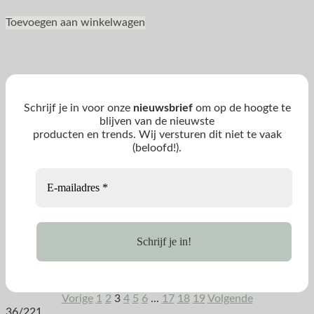
Toevoegen aan winkelwagen
Schrijf je in voor onze
nieuwsbrief
om op de hoogte te
blijven van de nieuwste
producten en trends. Wij versturen dit niet te vaak
(beloofd!).
Vorige
1
2
3
4
5
6
...
17
18
19
Volgende
36/221