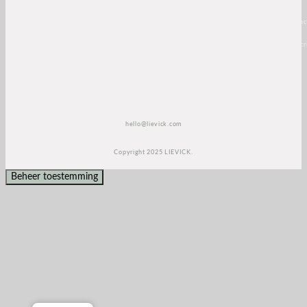
<script>
(function(e,t,o,n,p,r,i)
{e.visitorGlobalObjectAlias=n;e[e.visitorGlobalObjectAlias]=e[e.visitorGlobalObjectAlias]||func
{(e[e.visitorGlobalObjectAlias].q=e[e.visitorGlobalObjectAlias].q||
[]).push(arguments)};e[e.visitorGlobalObjectAlias].l=(new
Date).getTime();r=t.createElement(“script”);r.src=o;r.async=true;i=t.getElementsByTagName(“scri
[0];i.parentNode.insertBefore(r,i)})(window,document,”https://diffuser-cdn.app-
us1.com/diffuser/diffuser.js”,”vgo”);
vgo(‘setAccount’, ‘1003435348’);
vgo(‘setTrackByDefault’, true);
vgo(‘process’);
</script>
hello@lievick.com
Copyright 2025 LIEVICK.
Beheer toestemming