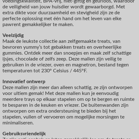
voedingskwaliteit, BPA-vrij, niet-giftig en geurloos, waardoor
de veiligheid van jouw huisdier wordt gewaarborgd. Met
extra dikte voor duurzaamheid en stevigheid zijn ze de
perfecte oplossing met één hand om het leven van elke
pawrent gemakkelijker te maken.
Veelzijdig
Maak de leukste collectie aan zelfgemaakte treats, van
bevroren yummy’s tot gebakken treats en overheerlijke
gummies. Ontdek meer dan snoepjes en maak zelf schattige
ijsjes, chocolade of zelfs zeep. Deze mallen zijn veilig te
gebruiken in de vriezer, oven en magnetron, bestand tegen
temperaturen tot 230° Celsius / 445°F.
Innovatief ontwerp
Deze mallen zijn meer dan alleen schattig, ze zijn ontworpen
voor ultiem gemak! Met deze mallen kun je eenvoudig
meerdere trays op elkaar stapelen om op te bergen en ruimte
te besparen in de keuken en vriezer. De buitenwanden zijn
ontworpen om extra ondersteuning te bieden bij het
stapelen, vullen of vervoeren om mogelijke morsingen te
minimaliseren.
Gebruiksvriendelijk