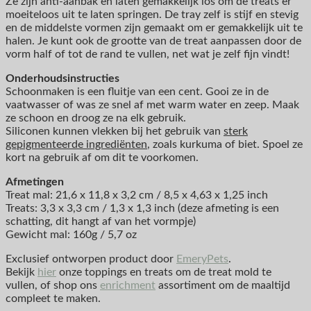
Ze zijn anti-aanbak en laten gemakkelijk los om de treats er
moeiteloos uit te laten springen. De tray zelf is stijf en stevig
en de middelste vormen zijn gemaakt om er gemakkelijk uit te
halen. Je kunt ook de grootte van de treat aanpassen door de
vorm half of tot de rand te vullen, net wat je zelf fijn vindt!
Onderhoudsinstructies
Schoonmaken is een fluitje van een cent. Gooi ze in de
vaatwasser of was ze snel af met warm water en zeep. Maak
ze schoon en droog ze na elk gebruik.
Siliconen kunnen vlekken bij het gebruik van
sterk
gepigmenteerde ingrediënten
, zoals kurkuma of biet. Spoel ze
kort na gebruik af om dit te voorkomen.
Afmetingen
Treat mal: 21,6 x 11,8 x 3,2 cm / 8,5 x 4,63 x 1,25 inch
Treats: 3,3 x 3,3 cm / 1,3 x 1,3 inch (deze afmeting is een
schatting, dit hangt af van het vormpje)
Gewicht mal: 160g / 5,7 oz
Exclusief ontworpen product door
EmeryPets
.
Bekijk
hier
onze toppings en treats om de treat mold te
vullen, of shop ons
enrichment
assortiment om de maaltijd
compleet te maken.