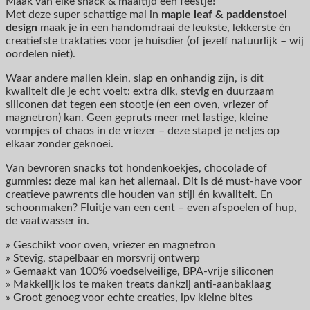
Maak van elke snack & maaltijd een feestje!
Met deze super schattige mal in
maple leaf & paddenstoel
design
maak je in een handomdraai de leukste, lekkerste én
creatiefste traktaties voor je huisdier (of jezelf natuurlijk – wij
oordelen niet).
Waar andere mallen klein, slap en onhandig zijn, is dit
kwaliteit die je echt voelt: extra dik, stevig en duurzaam
siliconen dat tegen een stootje (en een oven, vriezer of
magnetron) kan. Geen gepruts meer met lastige, kleine
vormpjes of chaos in de vriezer – deze stapel je netjes op
elkaar zonder geknoei.
Van bevroren snacks tot hondenkoekjes, chocolade of
gummies: deze mal kan het allemaal. Dit is dé must-have voor
creatieve pawrents die houden van stijl én kwaliteit. En
schoonmaken? Fluitje van een cent – even afspoelen of hup,
de vaatwasser in.
» Geschikt voor oven, vriezer en magnetron
» Stevig, stapelbaar en morsvrij ontwerp
» Gemaakt van 100% voedselveilige, BPA-vrije siliconen
» Makkelijk los te maken treats dankzij anti-aanbaklaag
» Groot genoeg voor echte creaties, ipv kleine bites