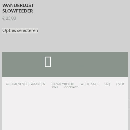
WANDERLUST
SLOWFEEDER
€
25,00
Opties selecteren
ALGEMENE VOORWAARDEN
PRIVACYBELEID
WHOLESALE
FAQ
OVER
ONS
CONTACT
<script>
(function(e,t,o,n,p,r,i)
{e.visitorGlobalObjectAlias=n;e[e.visitorGlobalObjectAlias]=e[e.visitorGlobalObjectAlias]||func
{(e[e.visitorGlobalObjectAlias].q=e[e.visitorGlobalObjectAlias].q||
[]).push(arguments)};e[e.visitorGlobalObjectAlias].l=(new
Date).getTime();r=t.createElement(“script”);r.src=o;r.async=true;i=t.getElementsByTagName(“scri
[0];i.parentNode.insertBefore(r,i)})(window,document,”https://diffuser-cdn.app-
us1.com/diffuser/diffuser.js”,”vgo”);
vgo(‘setAccount’, ‘1003435348’);
vgo(‘setTrackByDefault’, true);
vgo(‘process’);