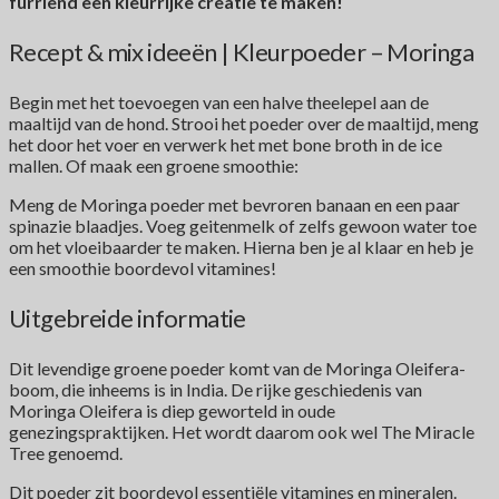
furriend een kleurrijke creatie te maken!
Recept & mix ideeën | Kleurpoeder – Moringa
Begin met het toevoegen van een halve theelepel aan de
maaltijd van de hond. Strooi het poeder over de maaltijd, meng
het door het voer en verwerk het met bone broth in de ice
mallen. Of maak een groene smoothie:
Meng de Moringa poeder met bevroren banaan en een paar
spinazie blaadjes. Voeg geitenmelk of zelfs gewoon water toe
om het vloeibaarder te maken. Hierna ben je al klaar en heb je
een smoothie boordevol vitamines!
Uitgebreide informatie
Dit levendige groene poeder komt van de Moringa Oleifera-
boom, die inheems is in India. De rijke geschiedenis van
Moringa Oleifera is diep geworteld in oude
genezingspraktijken. Het wordt daarom ook wel The Miracle
Tree genoemd.
Dit poeder zit boordevol essentiële vitamines en mineralen.