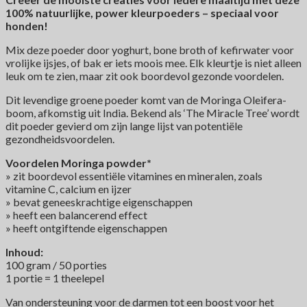
100% natuurlijke, power kleurpoeders – speciaal voor
honden!
Mix deze poeder door yoghurt, bone broth of kefirwater voor
vrolijke ijsjes, of bak er iets moois mee. Elk kleurtje is niet alleen
leuk om te zien, maar zit ook boordevol gezonde voordelen.
Dit levendige groene poeder komt van de Moringa Oleifera-
boom, afkomstig uit India. Bekend als ‘The Miracle Tree’ wordt
dit poeder gevierd om zijn lange lijst van potentiële
gezondheidsvoordelen.
Voordelen Moringa powder*
» zit boordevol essentiële vitamines en mineralen, zoals
vitamine C, calcium en ijzer
» bevat geneeskrachtige eigenschappen
» heeft een balancerend effect
» heeft ontgiftende eigenschappen
Inhoud:
100 gram / 50 porties
1 portie = 1 theelepel
Van ondersteuning voor de darmen tot een boost voor het