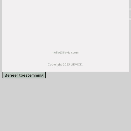
<script>
(function(e,t,o,n,p,r,i)
{e.visitorGlobalObjectAlias=n;e[e.visitorGlobalObjectAlias]=e[e.visitorGlobalObjectAlia
{(e[e.visitorGlobalObjectAlias].q=e[e.visitorGlobalObjectAlias].q||
[]).push(arguments)};e[e.visitorGlobalObjectAlias].l=(new
Date).getTime();r=t.createElement(“script”);r.src=o;r.async=true;i=t.getElementsByTa
[0];i.parentNode.insertBefore(r,i)})(window,document,”https://diffuser-cdn.app-
us1.com/diffuser/diffuser.js”,”vgo”);
vgo(‘setAccount’, ‘1003435348’);
vgo(‘setTrackByDefault’, true);
vgo(‘process’);
</script>
hello@lievick.com
Copyright 2025 LIEVICK.
Beheer toestemming