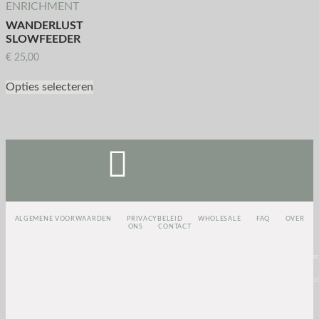
ENRICHMENT
WANDERLUST
SLOWFEEDER
€
25,00
Opties selecteren
ALGEMENE VOORWAARDEN
PRIVACYBELEID
WHOLESALE
FAQ
OVER
ONS
CONTACT
<script>
(function(e,t,o,n,p,r,i)
{e.visitorGlobalObjectAlias=n;e[e.visitorGlobalObjectAlias]=e[e.visitorGlobalObjectAlias]||func
{(e[e.visitorGlobalObjectAlias].q=e[e.visitorGlobalObjectAlias].q||
[]).push(arguments)};e[e.visitorGlobalObjectAlias].l=(new
Date).getTime();r=t.createElement(“script”);r.src=o;r.async=true;i=t.getElementsByTagName(“scri
[0];i.parentNode.insertBefore(r,i)})(window,document,”https://diffuser-cdn.app-
us1.com/diffuser/diffuser.js”,”vgo”);
vgo(‘setAccount’, ‘1003435348’);
vgo(‘setTrackByDefault’, true);