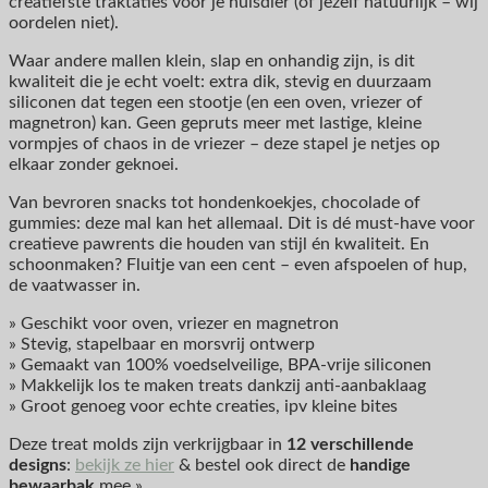
creatiefste traktaties voor je huisdier (of jezelf natuurlijk – wij
oordelen niet).
Waar andere mallen klein, slap en onhandig zijn, is dit
kwaliteit die je echt voelt: extra dik, stevig en duurzaam
siliconen dat tegen een stootje (en een oven, vriezer of
magnetron) kan. Geen gepruts meer met lastige, kleine
vormpjes of chaos in de vriezer – deze stapel je netjes op
elkaar zonder geknoei.
Van bevroren snacks tot hondenkoekjes, chocolade of
gummies: deze mal kan het allemaal. Dit is dé must-have voor
creatieve pawrents die houden van stijl én kwaliteit. En
schoonmaken? Fluitje van een cent – even afspoelen of hup,
de vaatwasser in.
» Geschikt voor oven, vriezer en magnetron
» Stevig, stapelbaar en morsvrij ontwerp
» Gemaakt van 100% voedselveilige, BPA-vrije siliconen
» Makkelijk los te maken treats dankzij anti-aanbaklaag
» Groot genoeg voor echte creaties, ipv kleine bites
Deze treat molds zijn verkrijgbaar in
12 verschillende
designs
:
bekijk ze hier
& bestel ook direct de
handige
bewaarbak
mee »