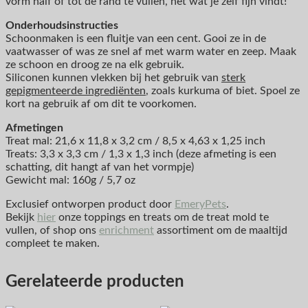
vorm half of tot de rand te vullen, net wat je zelf fijn vindt!
Onderhoudsinstructies
Schoonmaken is een fluitje van een cent. Gooi ze in de
vaatwasser of was ze snel af met warm water en zeep. Maak
ze schoon en droog ze na elk gebruik.
Siliconen kunnen vlekken bij het gebruik van
sterk
gepigmenteerde ingrediënten
, zoals kurkuma of biet. Spoel ze
kort na gebruik af om dit te voorkomen.
Afmetingen
Treat mal: 21,6 x 11,8 x 3,2 cm / 8,5 x 4,63 x 1,25 inch
Treats: 3,3 x 3,3 cm / 1,3 x 1,3 inch (deze afmeting is een
schatting, dit hangt af van het vormpje)
Gewicht mal: 160g / 5,7 oz
Exclusief ontworpen product door
EmeryPets
.
Bekijk
hier
onze toppings en treats om de treat mold te
vullen, of shop ons
enrichment
assortiment om de maaltijd
compleet te maken.
Gerelateerde producten